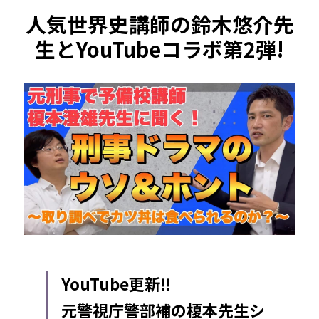
人気世界史講師の鈴木悠介先
生とYouTubeコラボ第2
弾!
YouTube更新‼️
元警視庁警部補の榎本先生シ