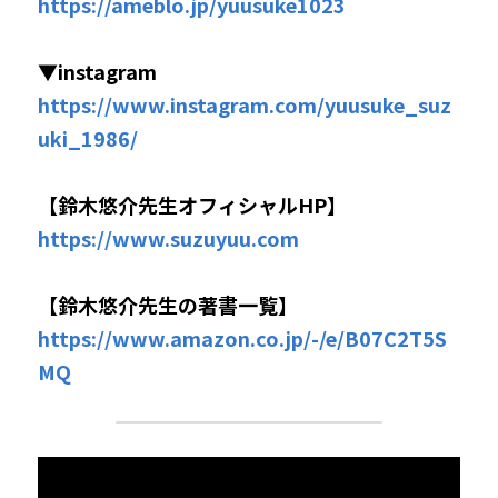
https://ameblo.jp/yuusuke1023
▼instagram
https://www.instagram.com/yuusuke_suz
uki_1986/
【鈴木悠介先生オフィシャルHP】
https://www.suzuyuu.com
【鈴木悠介先生の著書一覧】
https://www.amazon.co.jp/-/e/B07C2T5S
MQ