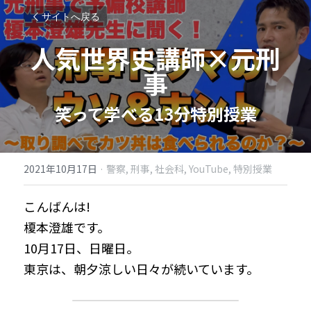
サイトへ戻る
人気世界史講師×元刑
事
笑って学べる13分特別授業
2021年10月17日
·
警察,
刑事,
社会科,
YouTube,
特別授業
こんばんは!
榎本澄雄です。
10月17日、日曜日。
東京は、朝夕涼しい日々が続いています。