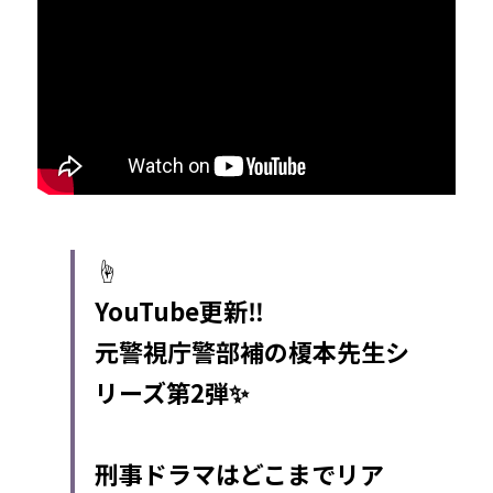
☝️
YouTube更新‼️
元警視庁警部補の榎本先生シ
リーズ第2弾✨
刑事ドラマはどこまでリア