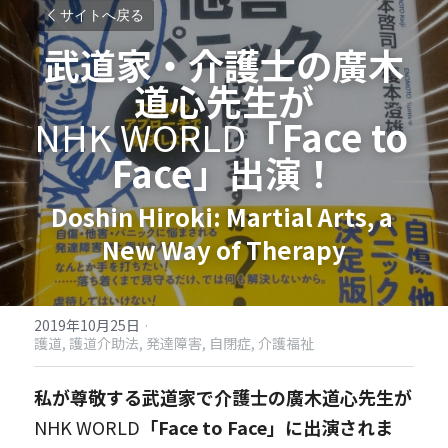
サイトへ戻る
武道家・介護士の廣木
道心先生が
NHK WORLD
「
Face to 
Face
」出演！
Doshin Hiroki: Martial Arts, a 
New Way of Therapy
2019年10月25日
·
護道,
護道介助法,
発達障害,
自閉症,
介護福祉
私が尊敬する武道家で介護士の廣木道心先生が
NHK WORLD
「
Face to Face
」に出演されま